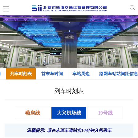
询
列车时刻表
首末车时间
车站周边
路网车站站间距信息
列车时刻表
燕房线
大兴机场线
19号线
温馨提示: 请在末班车离站前10分钟入闸乘车