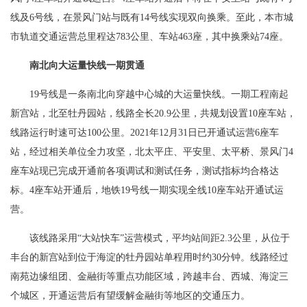
线及6号线，在景风门站与既有14号线实现双向换乘。至此，本市城
市轨道交通运营总里程达783公里、车站463座，其中换乘站74座。
南北向大运量快线一期贯通
19号线是一条南北向穿越中心城的大运量快线。一期工程南起
新宫站，北至牡丹园站，线路全长20.9公里，共规划设置10座车站，
线路运行时速可达100公里。2021年12月31日已开通试运营6座车
站，经过相关单位全力攻坚，北太平庄、平安里、太平桥、景风门4
座车站现已完成开通前各项调试和测试任务，测试指标均合格达
标。4座车站开通后，地铁19号线一期实现全线10座车站开通试运
营。
该线路采用“大站快车”运营模式，平均站间距2.3公里，从位于
丰台的新宫站到位于海淀的牡丹园站单程用时约30分钟。线路经过
南苑边缘组团、金融街等重点功能区域，跨越丰台、西城、海淀三
个城区，开通运营后有望缓解金融街等地区的交通压力。