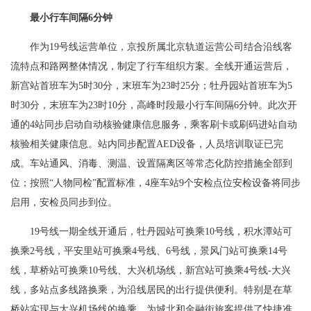
最小行车间隔6分钟
作为19号线运营单位，京投所属北京轨道运营公司结合沿线客
流特点和路网整体情况，制定了行车组织方案。全线开通运营后，
新宫站首班车为5时30分，末班车为23时25分；牡丹园站首班车为5
时30分，末班车为23时10分，高峰时段最小行车间隔6分钟。此次开
通的4站同步启动自动核验健康信息服务，乘客刷卡或刷码进站自动
核验相关健康信息。站内同步配置AED设备，人员培训取证已完
成。车站通风、消毒、测温、设置隔离区等常态化防控措施全部到
位；按照“人物同检”配置标准，4座车站9个安检点位安检设备将同步
启用，安检员同步到位。
19号线一期全线开通后，牡丹园站可换乘10号线，积水潭站可
换乘2号线，平安里站可换乘4号线、6号线，景风门站可换乘14号
线，草桥站可换乘10号线、大兴机场线，新宫站可换乘4号线-大兴
线，多站点多线路换乘，为沿线居民的出行提供便利。特别是在草
桥站实现与大兴机场线的换乘，为城北和金融街旅客提供了快捷准