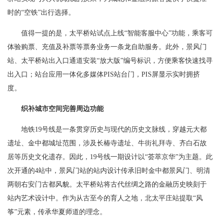
时的“空铁”出行选择。
值得一提的是，太平桥站试点上线“智能客服中心”功能，乘客可
体验购票、充值及补票等票务业务一条龙自助服务。此外，景风门
站、太平桥站出入口通道安装“放大版”编号标识，方便乘客快速找寻
出入口；站台应用一体化多媒体PIS站台门，PIS屏显示实时拥挤
度。
织补城市空间完善周边功能
地铁19号线是一条贯穿历史与现代的历史文脉线，穿越元大都
遗址、金中都城址范围，涉及长椿寺遗址、牛街礼拜寺、齐白石故
居等历史文化遗存。因此，19号线一期设计以“荟萃京华”为主题。此
次开通的4站中，景风门站的站内设计传承旧时金中都景风门、明清
两朝右安门古都风貌。太平桥站将古代丝绸之路的金融历史映刻于
站内艺术设计中。作为从古至今的育人之地，北太平庄站提取“风
筝”元素，传承华夏师道的理念。