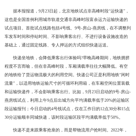
据本报报道，9月23日起，北京地铁试点非高峰时段“运快递”，
这也是全国首例利用城市轨道交通非高峰时段富余运力运输快递的
试点项目。首批试点线路包括4号线、9号-房山-燕房线，在不调整列
车发车时间和停站时间、不影响乘客出行、不进行设备设施改造的
基础上，通过固定线路、专人押运的方式组织快递运送。
快递坐地铁，会降低乘客出行体验吗?早晚高峰期间，地铁拥挤
程度不言而喻，但在非高峰时段，车厢满载率往往大幅降低。有空
的地铁给了货运物流极大的利用空间。快递公司正是利用地铁“闲时
流量”，以适用地铁运输尺寸的可循环利用箱，在车厢空闲位置装载
和运输快递件，不会影响乘客出行。比如，9月23日启动的9号-房山-
燕房线试点，利用上午9点后出城方向平均满载率低于20%的运输区
段运输报刊；今日启动的4号线试点，仅在工作日的12点30分和15点
30分运输顺丰同城快递，该时段运输区段平均满载率低于50%。
快递不是来跟乘客抢座的，而是帮物流用户抢时间。2022年，