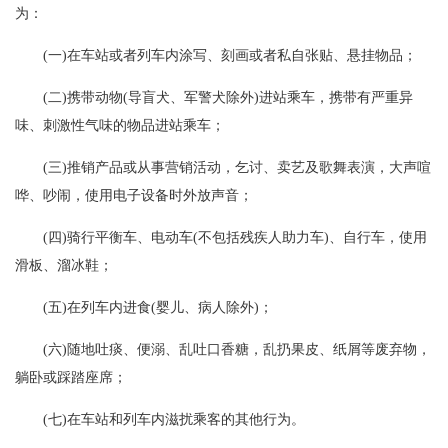
为：
(一)在车站或者列车内涂写、刻画或者私自张贴、悬挂物品；
(二)携带动物(导盲犬、军警犬除外)进站乘车，携带有严重异
味、刺激性气味的物品进站乘车；
(三)推销产品或从事营销活动，乞讨、卖艺及歌舞表演，大声喧
哗、吵闹，使用电子设备时外放声音；
(四)骑行平衡车、电动车(不包括残疾人助力车)、自行车，使用
滑板、溜冰鞋；
(五)在列车内进食(婴儿、病人除外)；
(六)随地吐痰、便溺、乱吐口香糖，乱扔果皮、纸屑等废弃物，
躺卧或踩踏座席；
(七)在车站和列车内滋扰乘客的其他行为。