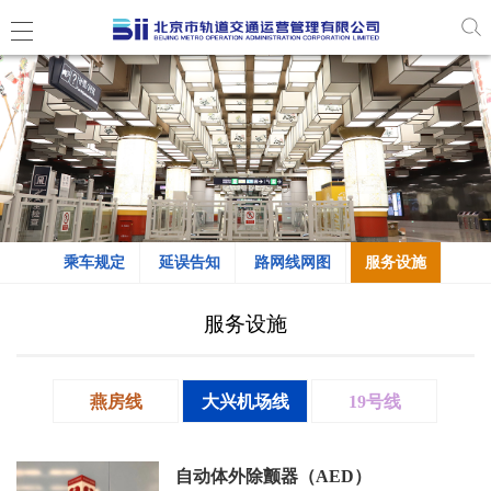
乘车规定
延误告知
路网线网图
服务设施
服务设施
燕房线
大兴机场线
19号线
自动体外除颤器（AED）